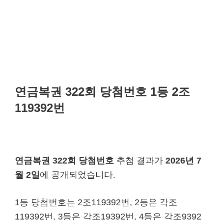
연금복권 322회 당첨번호 1등 2조
119392번
연금복권 322회 당첨번호
추첨 결과가
2026년
7
월 2일
에 공개되었습니다.
1등 당첨번호는 2조119392번, 2등은 각조
119392번, 3등은 각조19392번, 4등은 각조9392