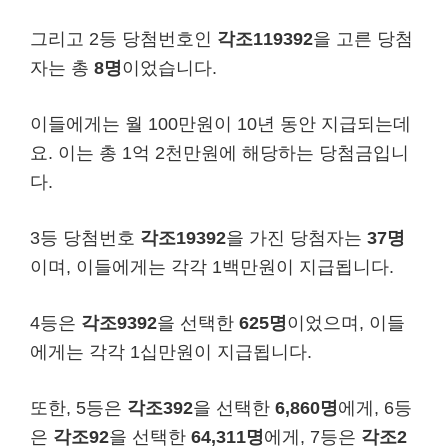
그리고 2등 당첨번호인
각조119392
을 고른 당첨
자는 총
8명
이었습니다.
이들에게는 월 100만원이 10년 동안 지급되는데
요. 이는 총 1억 2천만원에 해당하는 당첨금입니
다.
3등 당첨번호
각조19392
을 가진 당첨자는
37명
이며, 이들에게는 각각 1백만원이 지급됩니다.
4등은
각조9392
을 선택한
625명
이었으며, 이들
에게는 각각 1십만원이 지급됩니다.
또한, 5등은
각조392
을 선택한
6,860명
에게, 6등
은
각조92
을 선택한
64,311명
에게, 7등은
각조2