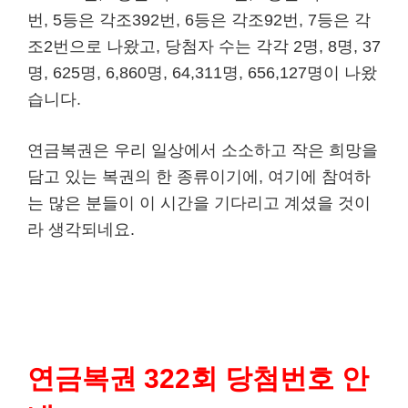
번, 5등은 각조392번, 6등은 각조92번, 7등은 각
조2번으로 나왔고, 당첨자 수는 각각 2명, 8명, 37
명, 625명, 6,860명, 64,311명, 656,127명이 나왔
습니다.
연금복권은 우리 일상에서 소소하고 작은 희망을
담고 있는 복권의 한 종류이기에, 여기에 참여하
는 많은 분들이 이 시간을 기다리고 계셨을 것이
라 생각되네요.
연금복권 322회 당첨번호 안