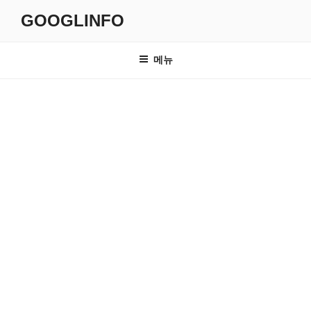
콘
GOOGLINFO
텐
츠
로
메뉴
바
로
가
기