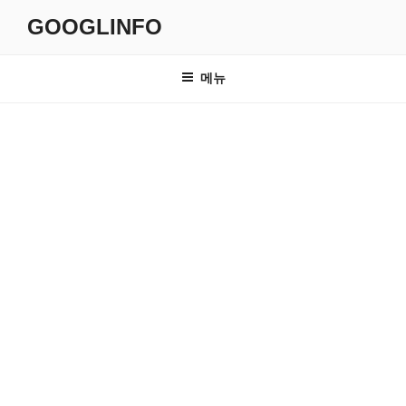
콘
GOOGLINFO
텐
츠
로
메뉴
바
로
가
기