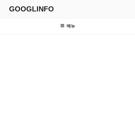
콘
GOOGLINFO
텐
츠
로
메뉴
바
로
가
기