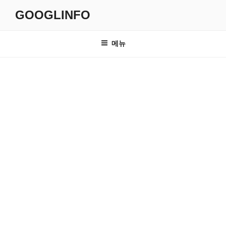
콘
GOOGLINFO
텐
츠
로
메뉴
바
로
가
기