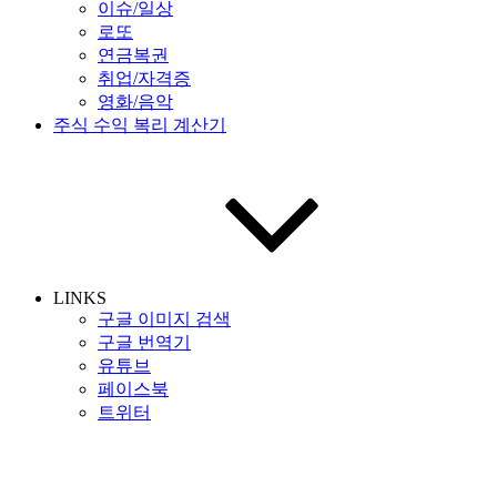
이슈/일상
로또
연금복권
취업/자격증
영화/음악
주식 수익 복리 계산기
LINKS
구글 이미지 검색
구글 번역기
유튜브
페이스북
트위터