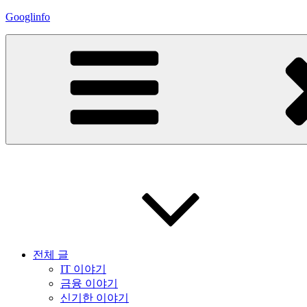
콘
Googlinfo
텐
츠
로
바
로
가
기
전체 글
IT 이야기
금융 이야기
신기한 이야기