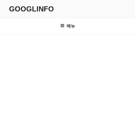
콘
GOOGLINFO
텐
츠
로
메뉴
바
로
가
기