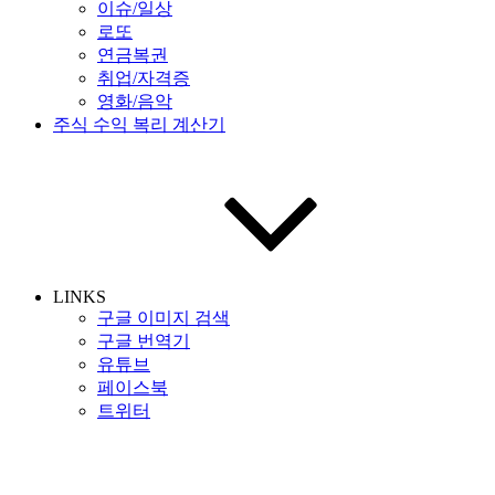
이슈/일상
로또
연금복권
취업/자격증
영화/음악
주식 수익 복리 계산기
LINKS
구글 이미지 검색
구글 번역기
유튜브
페이스북
트위터