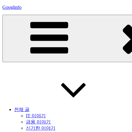
콘
Googlinfo
텐
츠
로
바
로
가
기
전체 글
IT 이야기
금융 이야기
신기한 이야기