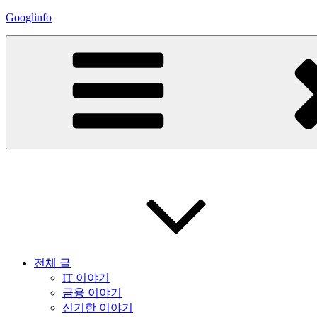
콘
Googlinfo
텐
츠
로
바
로
가
기
전체 글
IT 이야기
금융 이야기
신기한 이야기