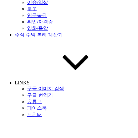
이슈/일상
로또
연금복권
취업/자격증
영화/음악
주식 수익 복리 계산기
LINKS
구글 이미지 검색
구글 번역기
유튜브
페이스북
트위터