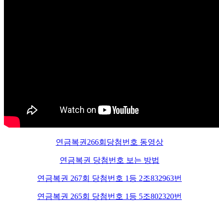
연금복권266회당첨번호 동영상
연금복권 당첨번호 보는 방법
연금복권 267회 당첨번호 1등 2조832963번
연금복권 265회 당첨번호 1등 5조802320번