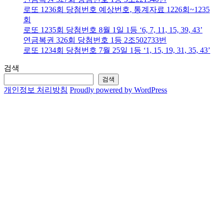
로또 1236회 당첨번호 예상번호, 통계자료 1226회~1235
회
로또 1235회 당첨번호 8월 1일 1등 ‘6, 7, 11, 15, 39, 43’
연금복권 326회 당첨번호 1등 2조502733번
로또 1234회 당첨번호 7월 25일 1등 ‘1, 15, 19, 31, 35, 43’
검색
검색
개인정보 처리방침
Proudly powered by WordPress