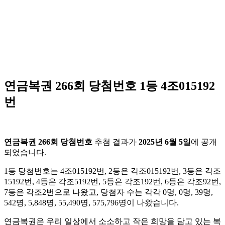
연금복권 266회 당첨번호 1등 4조015192
번
연금복권 266회 당첨번호
추첨 결과가
2025년
6월 5일
에 공개
되었습니다.
1등 당첨번호는 4조015192번, 2등은 각조015192번, 3등은 각조
15192번, 4등은 각조5192번, 5등은 각조192번, 6등은 각조92번,
7등은 각조2번으로 나왔고, 당첨자 수는 각각 0명, 0명, 39명,
542명, 5,848명, 55,490명, 575,796명이 나왔습니다.
연금복권은 우리 일상에서 소소하고 작은 희망을 담고 있는 복