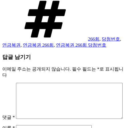
태
그
266회
,
당첨번호
,
연금복권
,
연금복권 266회
,
연금복권 266회 당첨번호
답글 남기기
이메일 주소는 공개되지 않습니다.
필수 필드는
*
로 표시됩니
다
댓글
*
이름
*