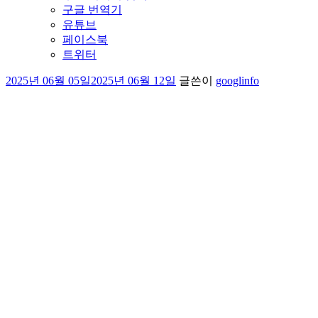
구글 번역기
유튜브
페이스북
트위터
작
2025년 06월 05일
2025년 06월 12일
글쓴이
googlinfo
성
일
자