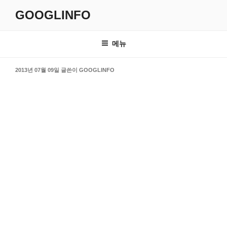
콘
GOOGLINFO
텐
츠
로
메뉴
바
로
작
2013년 07월 09일
글쓴이
GOOGLINFO
가
성
일
기
자