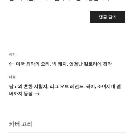
글
이
이전
탐
전
미국 최악의 요리, 빅 캐치, 엄청난 칼로리에 경악
색
글
다
다음
음
남고의 흔한 시험지, 리그 오브 레전드, 싸이, 소녀시대 멤
글
버까지 등장
카테고리