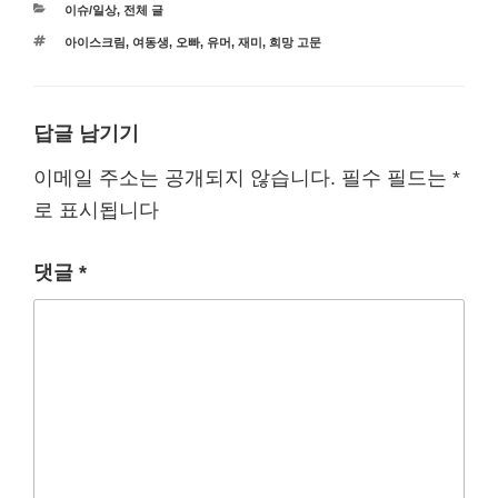
카
이슈/일상
,
전체 글
테
태
아이스크림
,
여동생
,
오빠
,
유머
,
재미
,
희망 고문
고
그
리
답글 남기기
이메일 주소는 공개되지 않습니다.
필수 필드는
*
로 표시됩니다
댓글
*