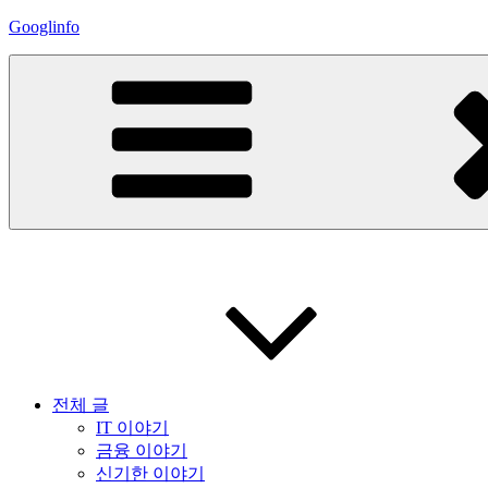
콘
Googlinfo
텐
츠
로
바
로
가
기
전체 글
IT 이야기
금융 이야기
신기한 이야기