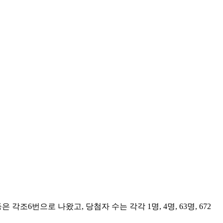
7등은 각조6번으로 나왔고, 당첨자 수는 각각 1명, 4명, 63명, 672