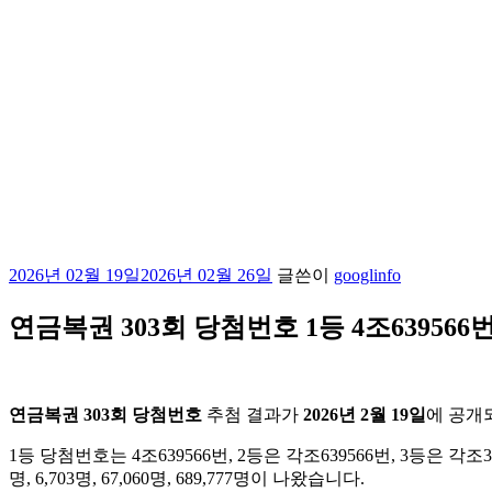
작
2026년 02월 19일
2026년 02월 26일
글쓴이
googlinfo
성
일
연금복권 303회 당첨번호 1등 4조639566
자
연금복권 303회 당첨번호
추첨 결과가
2026년
2월 19일
에 공개
1등 당첨번호는 4조639566번, 2등은 각조639566번, 3등은 각조3
명, 6,703명, 67,060명, 689,777명이 나왔습니다.