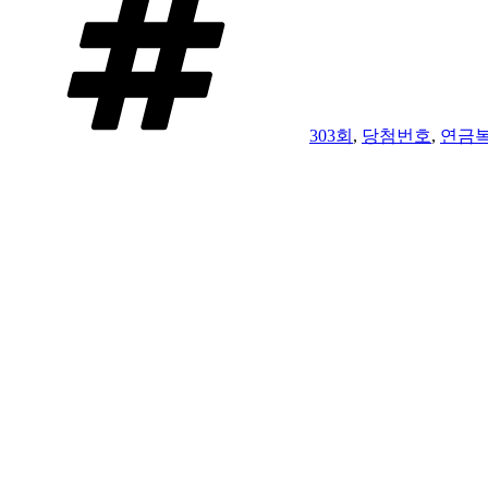
그
303회
,
당첨번호
,
연금