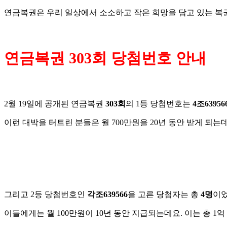
연금복권은 우리 일상에서 소소하고 작은 희망을 담고 있는 복권
연금복권 303회 당첨번호 안내
2월 19일에 공개된 연금복권
303회
의 1등 당첨번호는
4조63956
이런 대박을 터트린 분들은 월 700만원을 20년 동안 받게 되는데
그리고 2등 당첨번호인
각조639566
을 고른 당첨자는 총
4명
이었
이들에게는 월 100만원이 10년 동안 지급되는데요. 이는 총 1