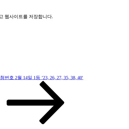
리고 웹사이트를 저장합니다.
호 2월 14일 1등 ’23, 26, 27, 35, 38, 40′