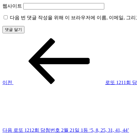
웹사이트
다음 번 댓글 작성을 위해 이 브라우저에 이름, 이메일, 그
이
글
전
탐
글
색
이전
로또 1211회 당첨번
다
음
글
다음
로또 1212회 당첨번호 2월 21일 1등 ‘5, 8, 25, 31, 41, 44’