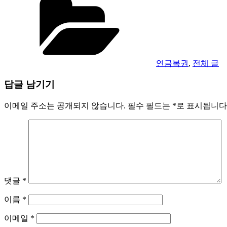
테
고
리
연금복권
,
전체 글
답글 남기기
이메일 주소는 공개되지 않습니다.
필수 필드는
*
로 표시됩니다
댓글
*
이름
*
이메일
*