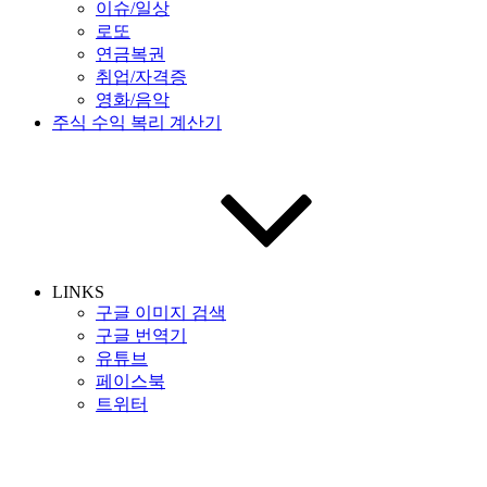
이슈/일상
로또
연금복권
취업/자격증
영화/음악
주식 수익 복리 계산기
LINKS
구글 이미지 검색
구글 번역기
유튜브
페이스북
트위터