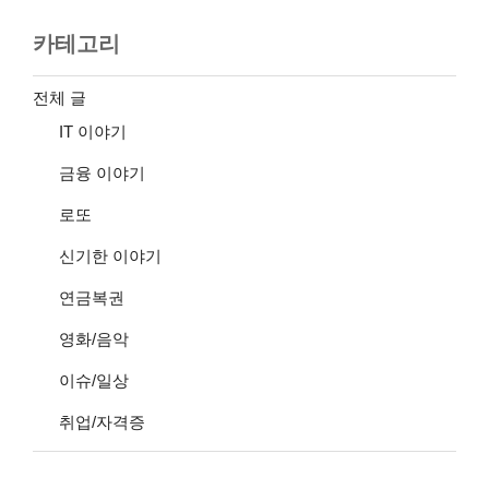
카테고리
전체 글
IT 이야기
금융 이야기
로또
신기한 이야기
연금복권
영화/음악
이슈/일상
취업/자격증