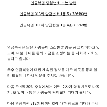
연금복권 당첨번호 보는 방법
연금복권 313회 당첨번호 1등 5조726493번
연금복권 311회 당첨번호 1등 4조382268번
연금복권은 많은 사람들이 소소한 희망을 품고 참여하고 있
으며, 더불어 이를 통해 기금을 조성하는 등 사회적 가치도
높다고 합니다.
추후 연금복권에 대한 계속된 정보를 매주 이곳을 통해 알
려 드릴테니 다시 방문해 주시길 바랍니다.
다음 주 4월 30일 추첨에서는 어떤 숫자가 당첨번호로 나올
지, 또 얼마나 많은 사람들이 당첨될지 기대가 됩니다.
다음 연금복권 313회 당첨번호에 대한 정보도 기대해 주세