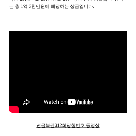
는 총 1억 2천만원에 해당하는 상금입니다.
연금복권312회당첨번호 동영상