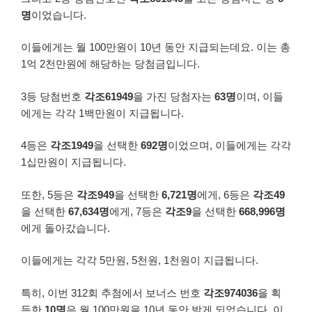
명
이었습니다.
이들에게는 월 100만원이 10년 동안 지급되는데요. 이는 총
1억 2천만원에 해당하는 당첨금입니다.
3등 당첨번호
각조61949
을 가진 당첨자는
63명
이며, 이들
에게는 각각 1백만원이 지급됩니다.
4등은
각조1949
을 선택한
692명
이었으며, 이들에게는 각각
1십만원이 지급됩니다.
또한, 5등은
각조949
을 선택한
6,721명
에게, 6등은
각조49
을 선택한
67,634명
에게, 7등은
각조9
을 선택한
668,996명
에게 돌아갔습니다.
이들에게는 각각 5만원, 5천원, 1천원이 지급됩니다.
특히, 이번 312회 추첨에서 보너스 번호
각조974036
을 획
득한
10명
은 월 100만원을 10년 동안 받게 되었습니다. 이