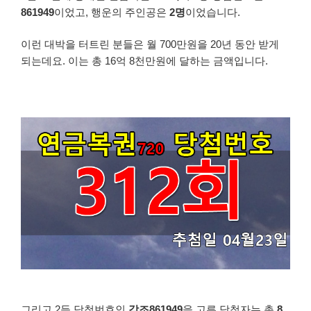
861949
이었고, 행운의 주인공은
2명
이었습니다.
이런 대박을 터트린 분들은 월 700만원을 20년 동안 받게
되는데요. 이는 총 16억 8천만원에 달하는 금액입니다.
그리고 2등 당첨번호인
각조861949
을 고른 당첨자는 총
8