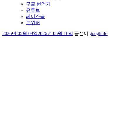
구글 번역기
유튜브
페이스북
트위터
작
2026년 05월 09일
2026년 05월 16일
글쓴이
googlinfo
성
일
자