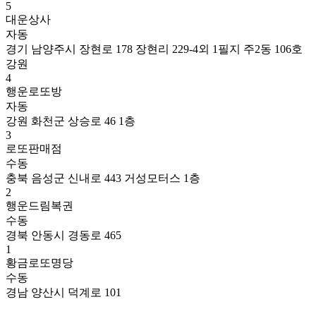
5
대운상사
자동
경기 남양주시 장현로 178 장현리 229-4외 1필지 주2동 106호
강원
4
행운로또방
자동
강원 화천군 상승로 46 1층
3
로또판매점
수동
충북 음성군 신내로 443 거성모터스 1층
2
행운드림복권
수동
경북 안동시 경동로 465
1
황금로또명당
수동
경남 양산시 덕계로 101