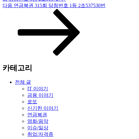
다
다음
연금복권 315회 당첨번호 1등 2조537530번
음
글
카테고리
전체 글
IT 이야기
금융 이야기
로또
신기한 이야기
연금복권
영화/음악
이슈/일상
취업/자격증