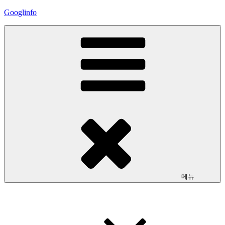
콘
Googlinfo
텐
츠
로
바
로
가
기
메뉴