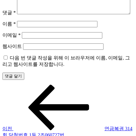
댓글
*
이름
*
이메일
*
웹사이트
다음 번 댓글 작성을 위해 이 브라우저에 이름, 이메일, 그
리고 웹사이트를 저장합니다.
이
글
전
탐
글
색
이전
연금복권 314
회 당첨번호 1등 2조060727번