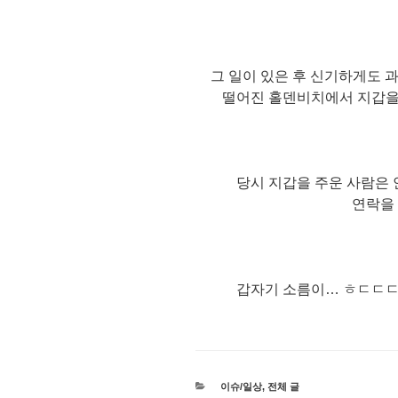
그 일이 있은 후 신기하게도 
떨어진 홀덴비치에서 지갑을
당시 지갑을 주운 사람은 
연락을
갑자기 소름이… ㅎㄷㄷㄷ
카
이슈/일상
,
전체 글