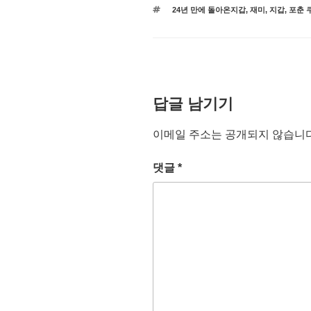
테
태
24년 만에 돌아온지갑
,
재미
,
지갑
,
포춘 
고
그
리
답글 남기기
이메일 주소는 공개되지 않습니다
댓글
*