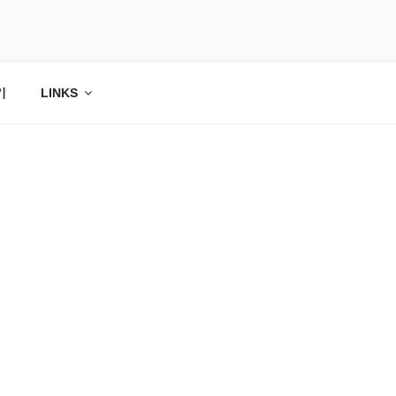
기
LINKS