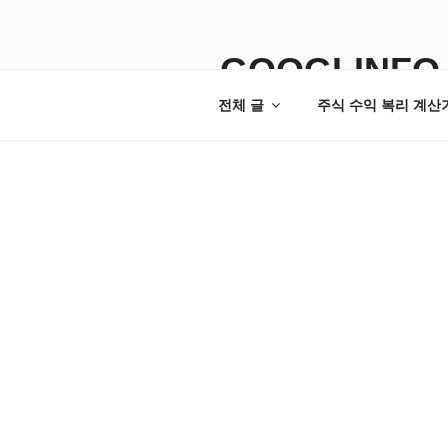
콘
텐
츠
GOOGLINFO
로
전체 글
주식 수익 복리 계산
바
로
가
기