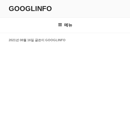
콘
GOOGLINFO
텐
츠
로
메뉴
바
로
작
2021년 08월 16일
글쓴이
GOOGLINFO
가
성
일
기
자