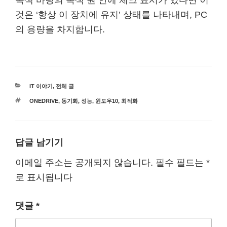
것은 ‘항상 이 장치에 유지’ 상태를 나타내며, PC
의 용량을 차지합니다.
카
IT 이야기
,
전체 글
테
태
ONEDRIVE
,
동기화
,
성능
,
윈도우10
,
최적화
고
그
리
답글 남기기
이메일 주소는 공개되지 않습니다.
필수 필드는
*
로 표시됩니다
댓글
*