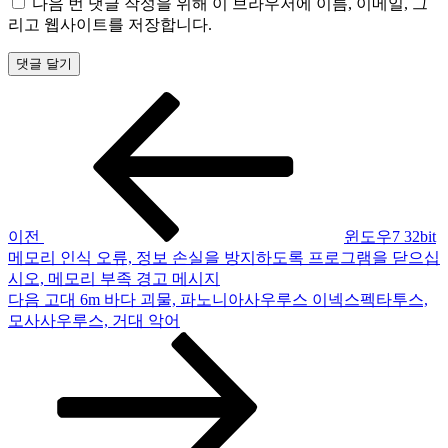
다음 번 댓글 작성을 위해 이 브라우저에 이름, 이메일, 그
리고 웹사이트를 저장합니다.
이
글
전
탐
글
색
이전
윈도우7 32bit
메모리 인식 오류, 정보 손실을 방지하도록 프로그램을 닫으십
시오, 메모리 부족 경고 메시지
다
다음
고대 6m 바다 괴물, 파노니아사우루스 이넥스펙타투스,
음
모사사우루스, 거대 악어
글