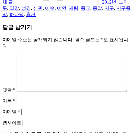
체 글
2012년
,
노아
,
롯
,
멸망
,
성경
,
심판
,
예수
,
예언
,
재림
,
종교
,
종말
,
지구
,
지구종
말
,
하나님
,
휴거
답글 남기기
이메일 주소는 공개되지 않습니다.
필수 필드는
*
로 표시됩니
다
댓글
*
이름
*
이메일
*
웹사이트