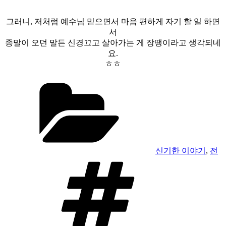
그러니, 저처럼 예수님 믿으면서 마음 편하게 자기 할 일 하면
서
종말이 오던 말든 신경끄고 살아가는 게 장땡이라고 생각되네
요.
ㅎㅎ
카
테
고
리
신기한 이야기
,
전
태
그