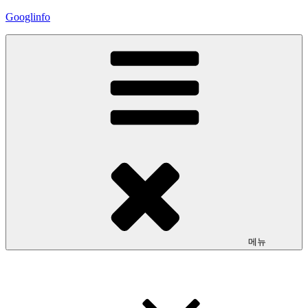
콘
Googlinfo
텐
츠
로
바
로
가
기
메뉴