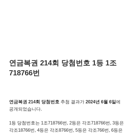
연금복권 214회 당첨번호 1등 1조
718766번
연금복권 214회 당첨번호
추첨 결과가
2024년
6월 6일
에
공개되었습니다.
1등 당첨번호는 1조718766번, 2등은 각조718766번, 3등은
각조18766번, 4등은 각조8766번, 5등은 각조766번, 6등은