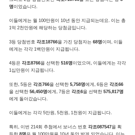
명
이었습니다.
이들에게는 월 100만원이 10년 동안 지급되는데요. 이는 총
1억 2천만원에 해당하는 당첨금입니다.
3등 당첨번호
각조18766
을 가진 당첨자는
68명
이며, 이들
에게는 각각 1백만원이 지급됩니다.
4등은
각조8766
을 선택한
516명
이었으며, 이들에게는 각각
1십만원이 지급됩니다.
또한, 5등은
각조766
을 선택한
5,758명
에게, 6등은
각조66
을 선택한
56,450명
에게, 7등은
각조6
을 선택한
575,817명
에게 돌아갔습니다.
이들에게는 각각 5만원, 5천원, 1천원이 지급됩니다.
특히, 이번 214회 추첨에서 보너스 번호
각조087547
을 획
득한
8명
은 월 100만원을 10년 동안 받게 되었습니다. 이는