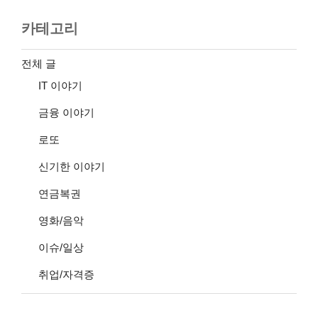
카테고리
전체 글
IT 이야기
금융 이야기
로또
신기한 이야기
연금복권
영화/음악
이슈/일상
취업/자격증