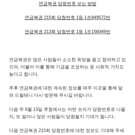
연금복권 당첨번호 보는 방법
연금복권 215회 당첨번호 1등 1조849572번
연금복권 213회 당첨번호 1등 1조156049번
연금복권은 많은 사람들이 소소한 희망을 품고 참여하고 있
으며, 더불어 이를 통해 기금을 조성하는 등 사회적 가치도
높다고 합니다.
추후 연금복권에 대한 계속된 정보를 매주 이곳을 통해 알
려 드릴테니 다시 방문해 주시길 바랍니다.
다음 주 6월 13일 추첨에서는 어떤 숫자가 당첨번호로 나올
지, 또 얼마나 많은 사람들이 당첨될지 기대가 됩니다.
다음 연금복권 215회 당첨번호에 대한 정보도 기대해 주세