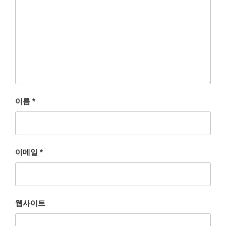
이름
*
이메일
*
웹사이트