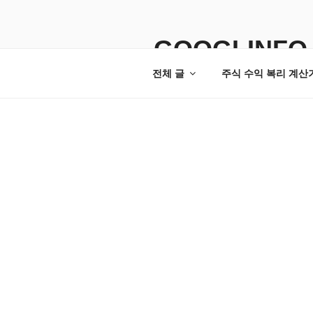
콘
텐
츠
GOOGLINFO
로
전체 글
주식 수익 복리 계산
바
로
가
기