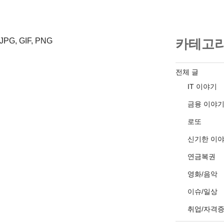
PG, GIF, PNG
카테고
전체 글
IT 이야기
금융 이야
로또
신기한 이
연금복권
영화/음악
이슈/일상
취업/자격