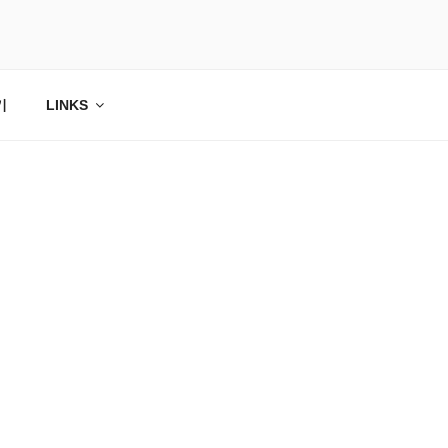
기
LINKS