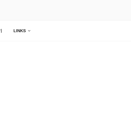
기
LINKS