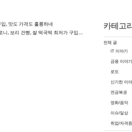
구입, 맛도 가격도 훌륭하네
카테고
커피(맥심 오리지날 500g), 짜짜로니, 보리 건빵, 쌀 떡국떡 최저가 구입기. 옥션과 인터파크를 오가며…
전체 글
IT 이야기
금융 이야
로또
신기한 이
연금복권
영화/음악
이슈/일상
취업/자격