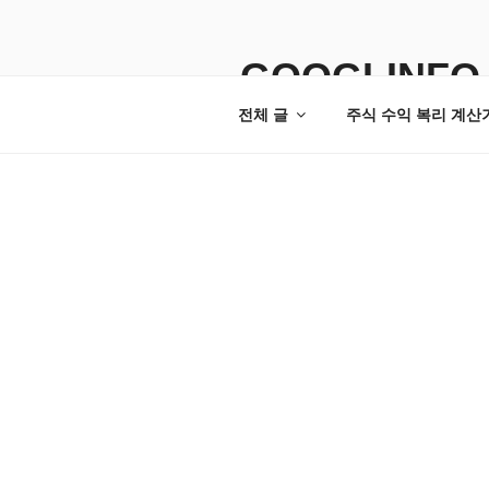
콘
텐
츠
GOOGLINFO
로
전체 글
주식 수익 복리 계산
바
로
가
기