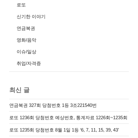
로또
신기한 이야기
연금복권
영화/음악
이슈/일상
취업/자격증
최신 글
연금복권 327회 당첨번호 1등 3조221540번
로또 1236회 당첨번호 예상번호, 통계자료 1226회~1235회
로또 1235회 당첨번호 8월 1일 1등 ‘6, 7, 11, 15, 39, 43’