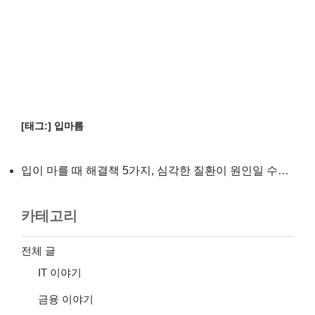
[태그:]
입마름
입이 마를 때 해결책 5가지, 심각한 질환이 원인일 수도 있다.
카테고리
전체 글
IT 이야기
금융 이야기