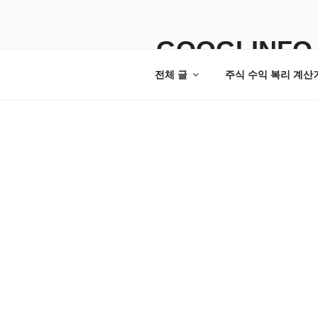
콘
텐
츠
GOOGLINFO
로
전체 글
주식 수익 복리 계산
바
로
가
기