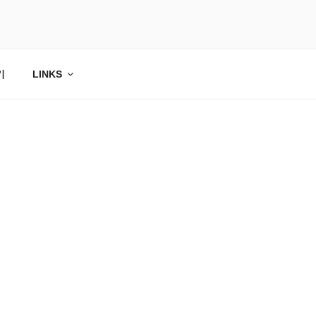
기
LINKS