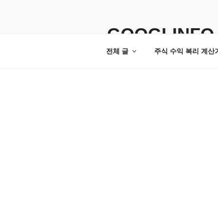
콘
텐
츠
GOOGLINFO
로
전체 글
주식 수익 복리 계산
바
로
가
기