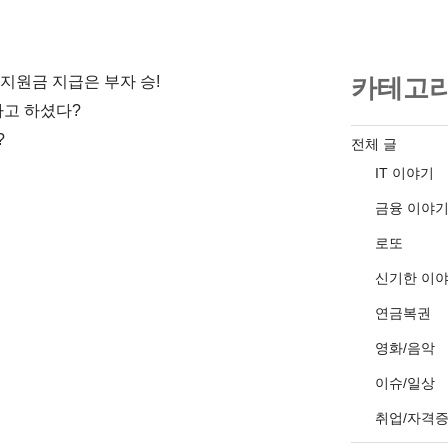
지원금 지급은 부자 승!
카테고
고 하셨다?
?
전체 글
IT 이야기
금융 이야
로또
신기한 이
연금복권
영화/음악
이슈/일상
취업/자격