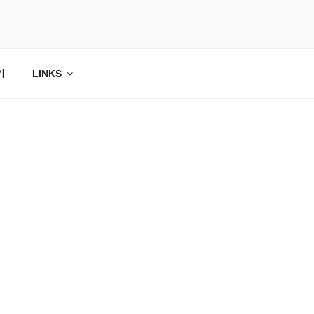
기
LINKS