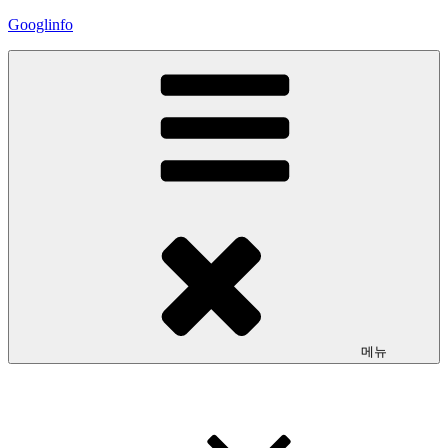
콘
Googlinfo
텐
츠
로
바
로
가
기
메뉴