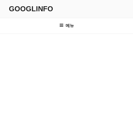
콘
GOOGLINFO
텐
츠
로
메뉴
바
로
가
기