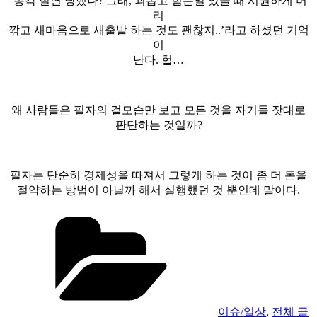
‘총각 실연 당했나? 그래, 괴롭고 힘든일 있을 때 시원하게 머
리
깎고 새마음으로 새출발 하는 것도 괜찮지..’라고 하셨던 기억
이
난다. 헐…
왜 사람들은 필자의 겉모습만 보고 모든 것을 자기들 잣대로
판단하는 것일까?
필자는 단순히 경제성을 따져서 그렇게 하는 것이 좀 더 돈을
절약하는 방법이 아닐까 해서 실행했던 것 뿐인데 말이다.
카
테
고
리
이슈/일상
,
전체 글