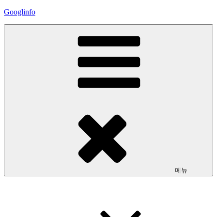
콘
Googlinfo
텐
츠
로
바
로
가
기
메뉴