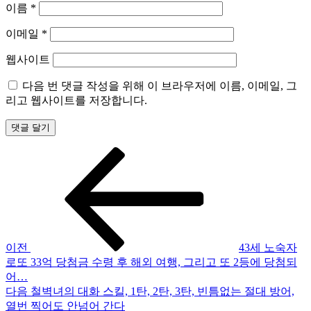
이름
*
이메일
*
웹사이트
다음 번 댓글 작성을 위해 이 브라우저에 이름, 이메일, 그
리고 웹사이트를 저장합니다.
이
글
전
탐
글
색
이전
43세 노숙자
로또 33억 당첨금 수령 후 해외 여행, 그리고 또 2등에 당첨되
어…
다
다음
철벽녀의 대화 스킬, 1탄, 2탄, 3탄, 빈틈없는 절대 방어,
음
열번 찍어도 안넘어 간다