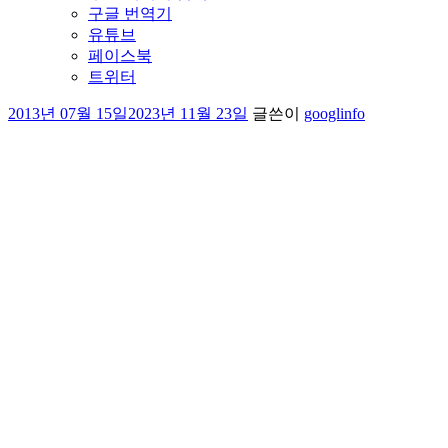
구글 번역기
유튜브
페이스북
트위터
작
2013년 07월 15일
2023년 11월 23일
글쓴이
googlinfo
성
일
자