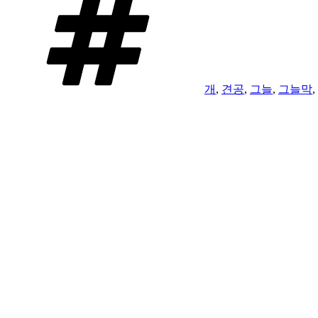
그
개
,
견공
,
그늘
,
그늘막
,