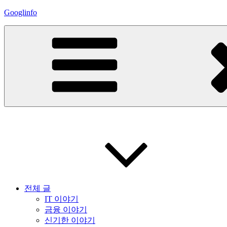
콘
Googlinfo
텐
츠
로
바
로
가
기
전체 글
IT 이야기
금융 이야기
신기한 이야기