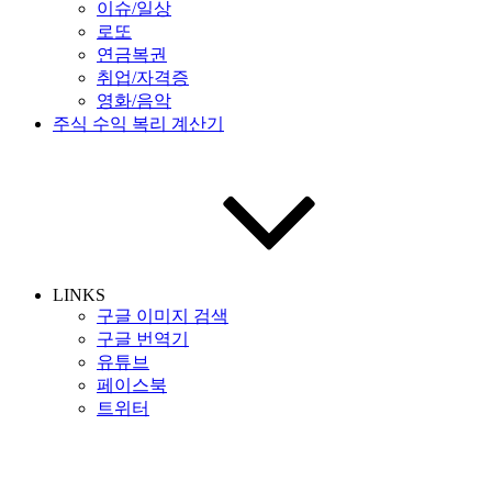
이슈/일상
로또
연금복권
취업/자격증
영화/음악
주식 수익 복리 계산기
LINKS
구글 이미지 검색
구글 번역기
유튜브
페이스북
트위터