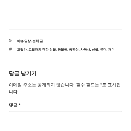
카
이슈/일상
,
전체 글
테
태
고릴라
,
고릴라의 격한 선물
,
동물원
,
동영상
,
사육사
,
선물
,
유머
,
재미
고
그
리
답글 남기기
이메일 주소는 공개되지 않습니다.
필수 필드는
*
로 표시됩
니다
댓글
*