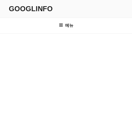
콘
GOOGLINFO
텐
츠
로
메뉴
바
로
가
기