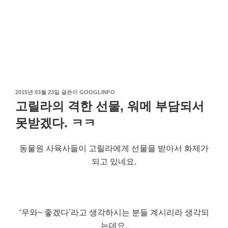
작
2015년 03월 23일
글쓴이
GOOGLINFO
성
고릴라의 격한 선물, 워메 부담되서
일
자
못받겠다. ㅋㅋ
동물원 사육사들이 고릴라에게 선물을 받아서 화제가
되고 있네요.
‘우와~ 좋겠다’라고 생각하시는 분들 계시리라 생각되
는데요.