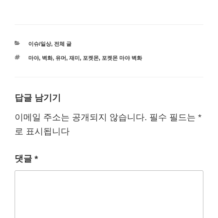
카
이슈/일상
,
전체 글
테
태
마야
,
벽화
,
유머
,
재미
,
포켓몬
,
포켓몬 마야 벽화
고
그
리
답글 남기기
이메일 주소는 공개되지 않습니다.
필수 필드는
*
로 표시됩니다
댓글
*