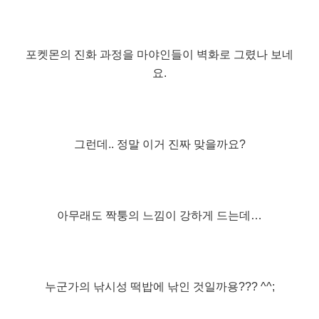
포켓몬의 진화 과정을 마야인들이 벽화로 그렸나 보네
요.
그런데.. 정말 이거 진짜 맞을까요?
아무래도 짝퉁의 느낌이 강하게 드는데…
누군가의 낚시성 떡밥에 낚인 것일까용??? ^^;