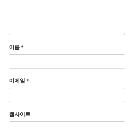
이름
*
이메일
*
웹사이트