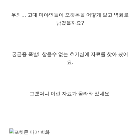
우와… 고대 마야인들이 포켓몬을 어떻게 알고 벽화로
남겼을까요?
궁금증 폭발!! 참을수 없는 호기심에 자료를 찾아 봤어
요.
그랬더니 이런 자료가 올라와 있네요.