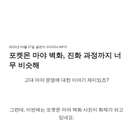
작
2015년 03월 27일
글쓴이
GOOGLINFO
성
포켓몬 마야 벽화, 진화 과정까지 너
일
자
무 비슷해
고대 마야 문명에 대한 이야기 재미있죠?
그런데, 이번에는 포켓몬 마야 벽화 사진이 화제가 되고
있네요.