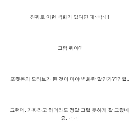
진짜로 이런 벽화가 있다면 대~박~!!!
그럼 뭐야?
포켓몬의 모티브가 된 것이 마야 벽화란 말인가??? 헐..
그런데, 가짜라고 하더라도 정말 그럴 듯하게 잘 그렸네
요. ㅋㅋ