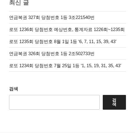
최신 글
연금복권 327회 당첨번호 1등 3조221540번
로또 1236회 당첨번호 예상번호, 통계자료 1226회~1235회
로또 1235회 당첨번호 8월 1일 1등 ‘6, 7, 11, 15, 39, 43’
연금복권 326회 당첨번호 1등 2조502733번
로또 1234회 당첨번호 7월 25일 1등 ‘1, 15, 19, 31, 35, 43’
검색
검
색