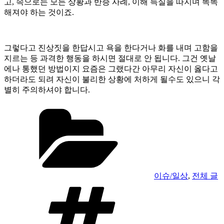
고, 속으로는 모든 상황과 반증 사례, 이해 득실을 따지며 똑똑
해져야 하는 것이죠.
그렇다고 진상짓을 한답시고 욕을 한다거나 화를 내며 고함을
지르는 등 과격한 행동을 하시면 절대로 안 됩니다. 그건 옛날
에나 통했던 방법이지 요즘은 그랬다간 아무리 자신이 옳다고
하더라도 되려 자신이 불리한 상황에 처하게 될수도 있으니 각
별히 주의하셔야 합니다.
카
테
고
리
이슈/일상
,
전체 글
태
그