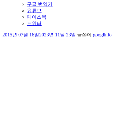
구글 번역기
유튜브
페이스북
트위터
작
2015년 07월 16일
2023년 11월 23일
글쓴이
googlinfo
성
일
자