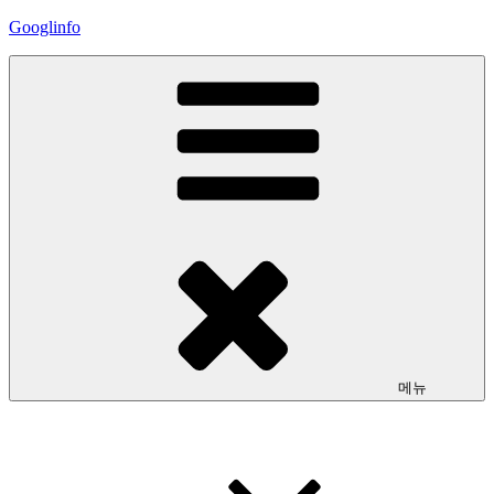
콘
Googlinfo
텐
츠
로
바
로
가
기
메뉴