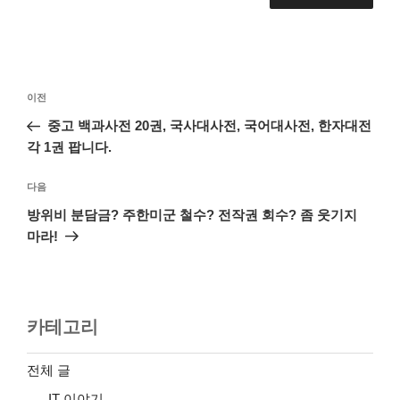
글
이
이전
탐
전
중고 백과사전 20권, 국사대사전, 국어대사전, 한자대전
색
글
각 1권 팝니다.
다
다음
음
방위비 분담금? 주한미군 철수? 전작권 회수? 좀 웃기지
글
마라!
카테고리
전체 글
IT 이야기