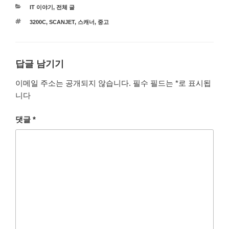
카
IT 이야기
,
전체 글
테
태
3200C
,
SCANJET
,
스캐너
,
중고
고
그
리
답글 남기기
이메일 주소는 공개되지 않습니다.
필수 필드는
*
로 표시됩
니다
댓글
*