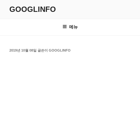
콘
GOOGLINFO
텐
츠
로
메뉴
바
로
가
작
2019년 10월 08일
글쓴이
GOOGLINFO
기
성
일
자