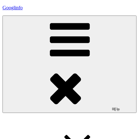
콘
Googlinfo
텐
츠
로
바
로
가
기
메뉴