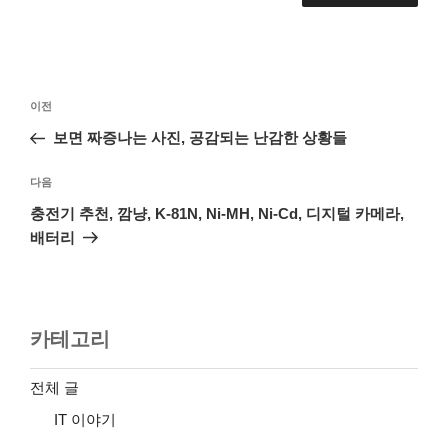
글
이
이전
탐
전
보면 짜증나는 사진, 공감되는 난감한 상황들
색
글
다
다음
음
충전기 추천, 깜냥, K-81N, Ni-MH, Ni-Cd, 디지털 카메라,
글
배터리
카테고리
전체 글
IT 이야기