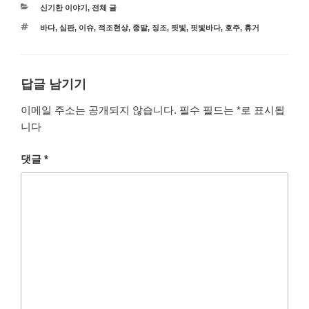
카
신기한 이야기
,
전체 글
테
태
바다
,
심판
,
이슈
,
적조현상
,
종말
,
징조
,
핏빛
,
핏빛바다
,
호주
,
휴거
고
그
리
답글 남기기
이메일 주소는 공개되지 않습니다.
필수 필드는
*
로 표시됩
니다
댓글
*