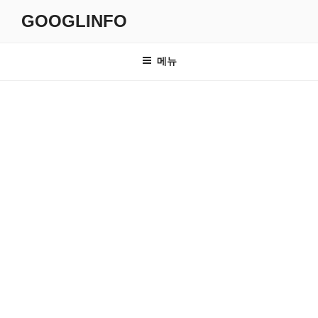
콘
GOOGLINFO
텐
츠
로
메뉴
바
로
가
기