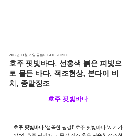
작
2012년 11월 29일
글쓴이
GOOGLINFO
성
호주 핏빛바다, 선홍색 붉은 피빛으
일
자
로 물든 바다, 적조현상, 본다이 비
치, 종말징조
호주 핏빛바다
호주 핏빛바다
‘섬뜩한 광경!’ 호주 핏빛바다 ‘세계가
깜짝!’ 호주 핏빛바다 ‘종말 징조 혹은 단순한 적조현