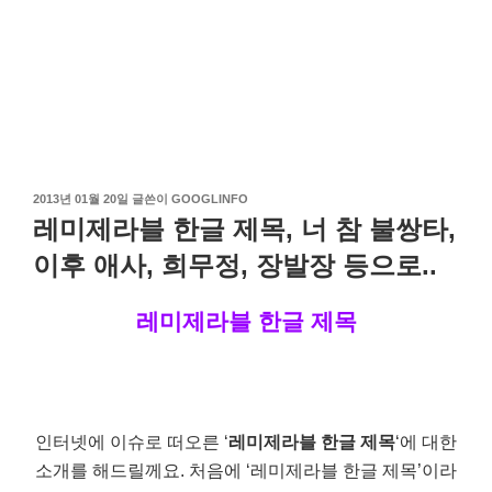
작
2013년 01월 20일
글쓴이
GOOGLINFO
성
레미제라블 한글 제목, 너 참 불쌍타,
일
자
이후 애사, 희무정, 장발장 등으로..
레미제라블 한글 제목
인터넷에 이슈로 떠오른 ‘
레미제라블 한글 제목
‘에 대한
소개를 해드릴께요. 처음에 ‘레미제라블 한글 제목’이라