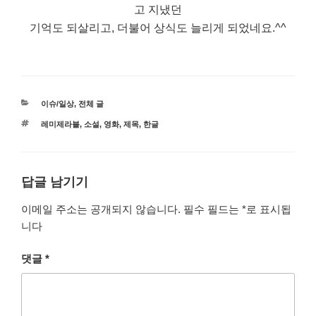
고 지냈던
기억도 되살리고, 더불어 상식도 늘리게 되었네요.^^
카
이슈/일상
,
전체 글
테
태
레미제라블
,
소설
,
영화
,
제목
,
한글
고
그
리
답글 남기기
이메일 주소는 공개되지 않습니다.
필수 필드는
*
로 표시됩
니다
댓글
*