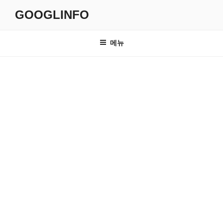
콘
GOOGLINFO
텐
츠
로
메뉴
바
로
가
기