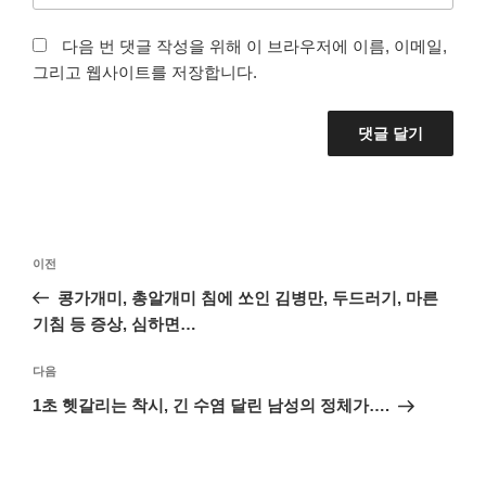
다음 번 댓글 작성을 위해 이 브라우저에 이름, 이메일,
그리고 웹사이트를 저장합니다.
글
이
이전
탐
전
콩가개미, 총알개미 침에 쏘인 김병만, 두드러기, 마른
색
글
기침 등 증상, 심하면…
다
다음
음
1초 헷갈리는 착시, 긴 수염 달린 남성의 정체가….
글