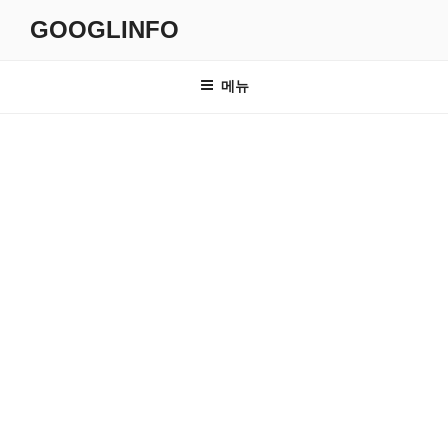
콘
GOOGLINFO
텐
츠
로
메뉴
바
로
가
기