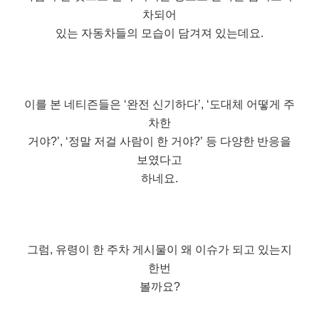
차되어
있는 자동차들의 모습이 담겨져 있는데요.
이를 본 네티즌들은 ‘완전 신기하다’, ‘도대체 어떻게 주
차한
거야?’, ‘정말 저걸 사람이 한 거야?’ 등 다양한 반응을
보였다고
하네요.
그럼, 유령이 한 주차 게시물이 왜 이슈가 되고 있는지
한번
볼까요?