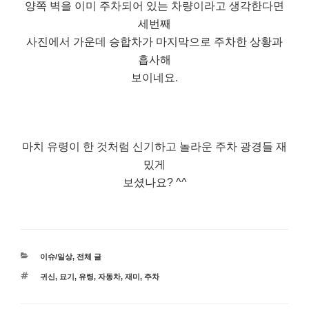
양쪽 벽을 이미 주차되어 있는 차량이라고 생각한다면
세번째
사진에서 가운데 승합차가 마지막으로 주차한 상황과
흡사해
보이네요.
마치 유령이 한 것처럼 신기하고 놀라운 주차 광경들 재
밌게
보셨나요? ^^
카
이슈/일상
,
전체 글
테
태
귀신
,
묘기
,
유령
,
자동차
,
재미
,
주차
고
그
리