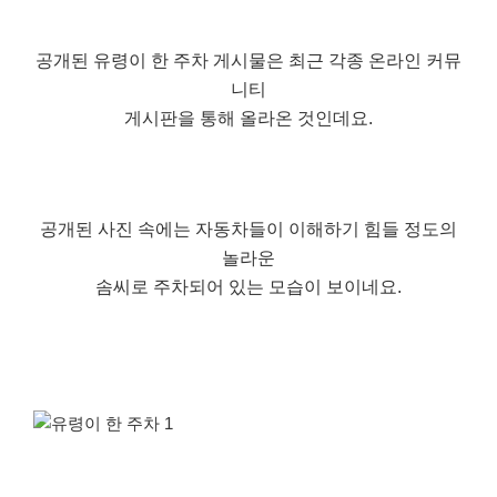
공개된 유령이 한 주차 게시물은 최근 각종 온라인 커뮤
니티
게시판을 통해 올라온 것인데요.
공개된 사진 속에는 자동차들이 이해하기 힘들 정도의
놀라운
솜씨로 주차되어 있는 모습이 보이네요.