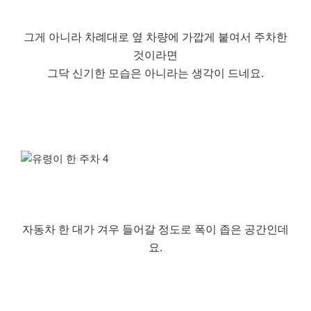
그게 아니라 차례대로 옆 차량에 가깝게 붙여서 주차한
것이라면
그닥 신기한 모습은 아니라는 생각이 드네요.
자동차 한 대가 겨우 들어갈 정도로 폭이 좁은 공간인데
요.