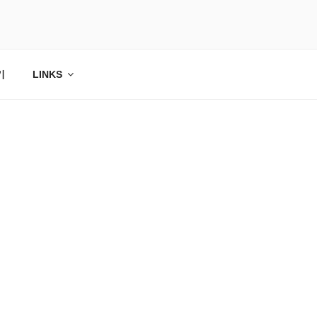
기
LINKS