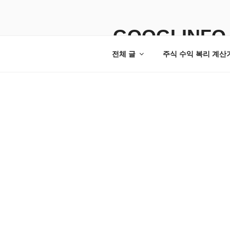
콘
텐
츠
GOOGLINFO
로
전체 글
주식 수익 복리 계산
바
로
가
기