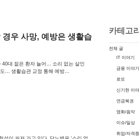
카테고
 경우 사망, 예방은 생활습
전체 글
IT 이야기
 ~ 40대 젊은 환자 늘어… 소리 없는 살인
금융 이야
수도… 생활습관 교정 통해 예방…
로또
신기한 이
연금복권
영화/음악
이슈/일상
취업/자격
성이 커져 가고 있다. 당뇨병은 ‘소리 없