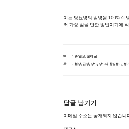
이는 당뇨병의 발병을 100% 예
러 가장 믿을 만한 방법이기에 적
카
이슈/일상
,
전체 글
테
태
고혈당
,
급성
,
당뇨
,
당뇨의 합병증
,
만성
,
고
그
리
답글 남기기
이메일 주소는 공개되지 않습니다