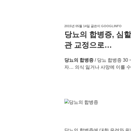
작
2015년 05월 14일
글쓴이
GOOGLINFO
성
당뇨의 합병증, 심할
일
자
관 교정으로…
당뇨의 합병증
/ 당뇨 합병증 30
자… 의식 잃거나 사망에 이를 
당뇨의 합병증에 대한 우려와 위험