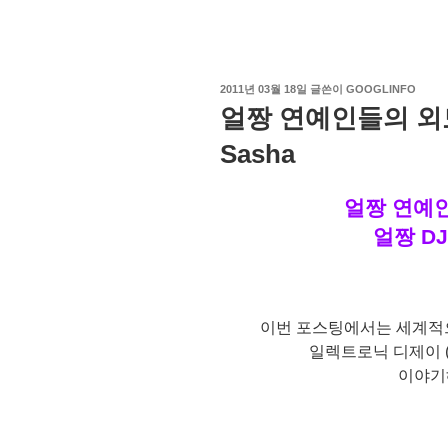
작
2011년 03월 18일
글쓴이
GOOGLINFO
성
얼짱 연예인들의 외모
일
자
Sasha
얼짱 연예인
얼짱 DJ 
이번 포스팅에서는 세계적
일렉트로닉 디제이 ( D
이야기