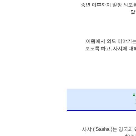
중년 이후까지 얼짱 외모
말
이쯤에서 외모 이야기는 좀
보도록 하고, 사샤에 대
사
사샤 ( Sasha )는 영국