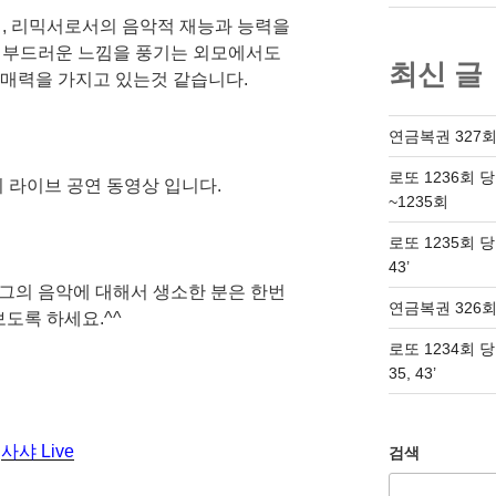
서, 리믹서로서의 음악적 재능과 능력을
 부드러운 느낌을 풍기는 외모에서도
최신 글
 매력을 가지고 있는것 같습니다.
연금복권 327회
로또 1236회 
 라이브 공연 동영상 입니다.
~1235회
로또 1235회 당첨번
43’
그의 음악에 대해서 생소한 분은 한번
연금복권 326회
도록 하세요.^^
로또 1234회 당첨번
35, 43’
사샤 Live
검색