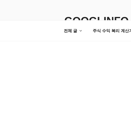
콘
텐
츠
GOOGLINFO
로
전체 글
주식 수익 복리 계산
바
로
가
기