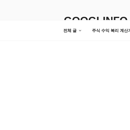
콘
텐
츠
GOOGLINFO
로
전체 글
주식 수익 복리 계산
바
로
가
기