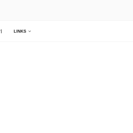
기
LINKS