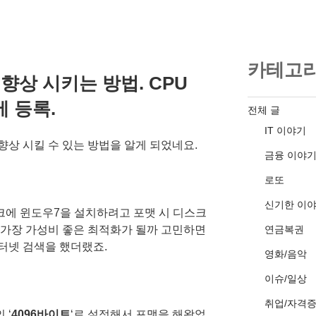
카테고
향상 시키는 방법. CPU
 등록.
전체 글
IT 이야기
향상 시킬 수 있는 방법을 알게 되었네요.
금융 이야
로또
신기한 이
에 윈도우7을 설치하려고 포맷 시 디스크
연금복권
 가장 가성비 좋은 최적화가 될까 고민하면
터넷 검색을 했더랬죠.
영화/음악
이슈/일상
취업/자격
 ‘
4096바이트
‘로 설정해서 포맷을 해왔었