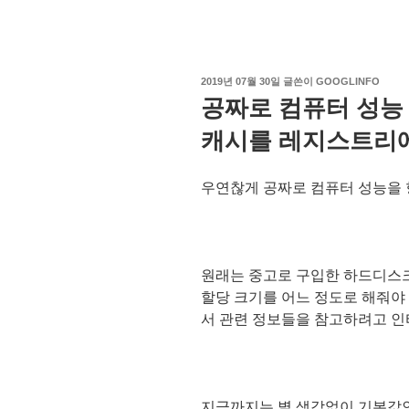
작
2019년 07월 30일
글쓴이
GOOGLINFO
성
공짜로 컴퓨터 성능 
일
자
캐시를 레지스트리에
우연찮게 공짜로 컴퓨터 성능을 
원래는 중고로 구입한 하드디스크
할당 크기를 어느 정도로 해줘야
서 관련 정보들을 참고하려고 인
지금까지는 별 생각없이 기본값인