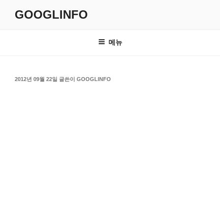
콘
GOOGLINFO
텐
츠
로
메뉴
바
로
가
작
2012년 09월 22일
글쓴이
GOOGLINFO
기
성
일
자