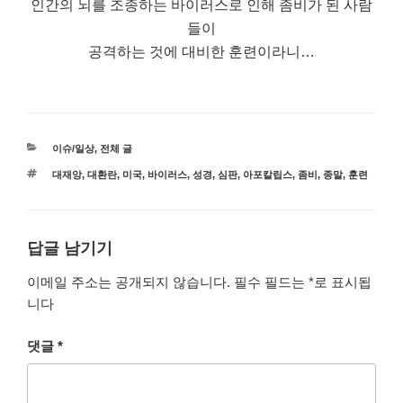
인간의 뇌를 조종하는 바이러스로 인해 좀비가 된 사람
들이
공격하는 것에 대비한 훈련이라니…
카
이슈/일상
,
전체 글
테
태
대재앙
,
대환란
,
미국
,
바이러스
,
성경
,
심판
,
아포칼립스
,
좀비
,
종말
,
훈련
고
그
리
답글 남기기
이메일 주소는 공개되지 않습니다.
필수 필드는
*
로 표시됩
니다
댓글
*