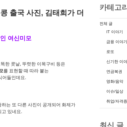
카테고
콩 출국 사진, 김태희가 더
전체 글
IT 이야기
인 여신미모
금융 이야
로또
신기한 이
오똑한 콧날, 뚜렷한 이목구비 등은
모
를 표현할 때 따라 붙는
연금복권
식어들인데요.
영화/음악
이슈/일상
취업/자격
증하는 또 다른 사진이 공개되어 화제가
되고 있네요.
최신 글