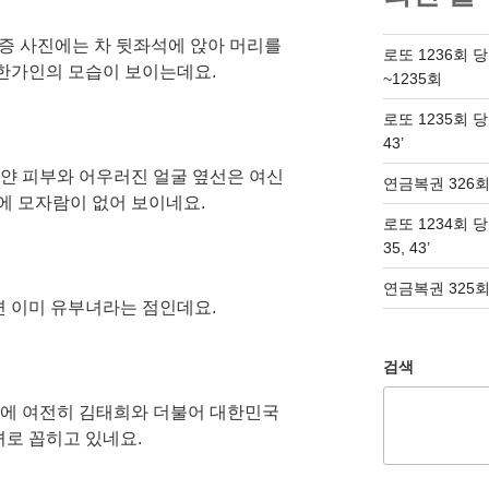
증 사진에는 차 뒷좌석에 앉아 머리를
로또 1236회 
 한가인의 모습이 보이는데요.
~1235회
로또 1235회 당첨번
43’
하얀 피부와 어우러진 얼굴 옆선은 여신
연금복권 326회
에 모자람이 없어 보이네요.
로또 1234회 당첨번
35, 43’
연금복권 325회
면 이미 유부녀라는 점인데요.
검색
택에 여전히 김태희와 더불어 대한민국
녀로 꼽히고 있네요.