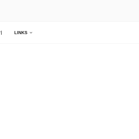
기
LINKS