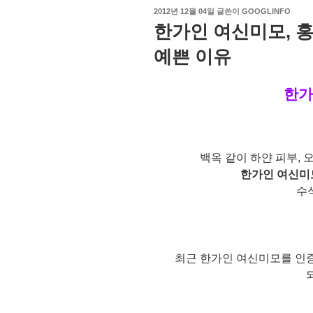
작
2012년 12월 04일
글쓴이
GOOGLINFO
성
한가인 여신미모, 홍
일
자
예쁜 이유
한가
백옥 같이 하얀 피부, 
한가인
여신미
수
최근 한가인 여신미모를 인