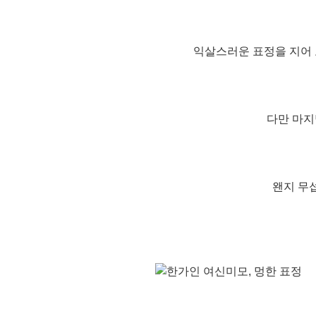
익살스러운 표정을 지어 
다만 마지
왠지 무