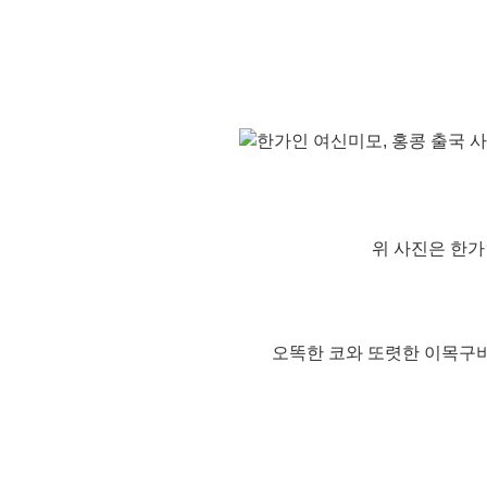
위 사진은 한가
오똑한 코와 또렷한 이목구