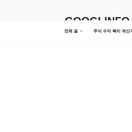
콘
텐
츠
GOOGLINFO
로
전체 글
주식 수익 복리 계산
바
로
가
기