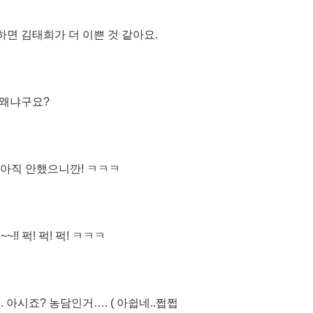
면 김태희가 더 이쁜 것 같아요.
왜냐구요?
 아직 안했으니깐! ㅋㅋㅋ
!! 퍽! 퍽! 퍽! ㅋㅋㅋ
 아시죠? 농담인거…. ( 아쉽네..쩝쩝