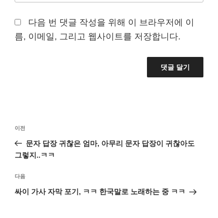
다음 번 댓글 작성을 위해 이 브라우저에 이
름, 이메일, 그리고 웹사이트를 저장합니다.
글
이
이전
탐
전
문자 답장 귀찮은 엄마, 아무리 문자 답장이 귀찮아도
색
글
그렇지..ㅋㅋ
다
다음
음
싸이 가사 자막 포기, ㅋㅋ 한국말로 노래하는 중 ㅋㅋ
글