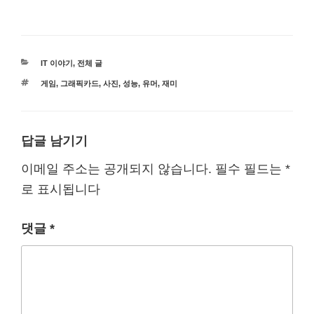
카
IT 이야기
,
전체 글
테
태
게임
,
그래픽카드
,
사진
,
성능
,
유머
,
재미
고
그
리
답글 남기기
이메일 주소는 공개되지 않습니다.
필수 필드는
*
로 표시됩니다
댓글
*