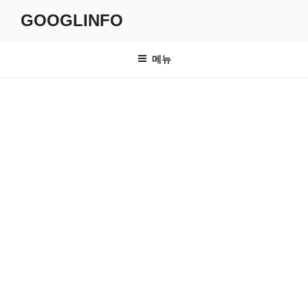
콘
GOOGLINFO
텐
츠
로
메뉴
바
로
가
기