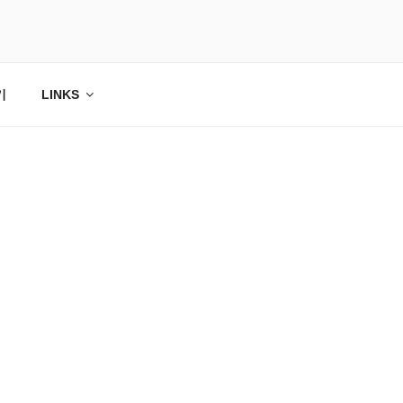
기
LINKS