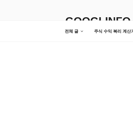
콘
텐
츠
GOOGLINFO
로
전체 글
주식 수익 복리 계산
바
로
가
기