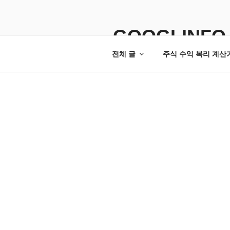
콘
텐
츠
GOOGLINFO
로
전체 글
주식 수익 복리 계산
바
로
가
기