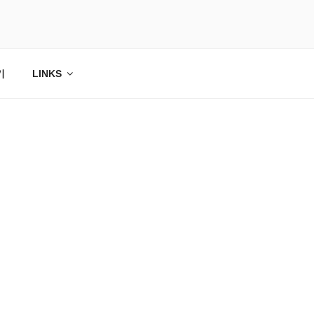
기
LINKS