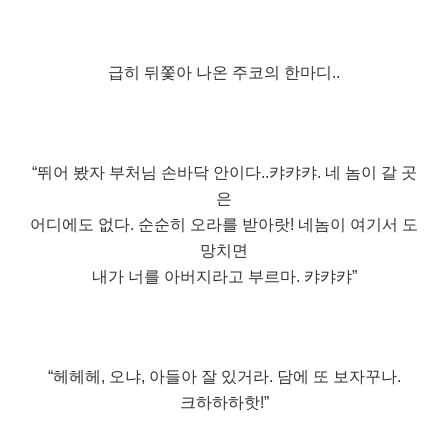
급히 뒤쫓아 나온 주코의 한마디..
“뛰어 봤자 부처님 손바닥 안이다..캬캬캬. 네 놈이 갈 곳
은
어디에도 없다. 순순히 오라를 받아랏! 네놈이 여기서 도
망치면
내가 너를 아버지라고 부르마. 캬캬캬”
“헤헤헤, 오냐, 아들아 잘 있거라. 담에 또 보자꾸나.
크하하하핫!”