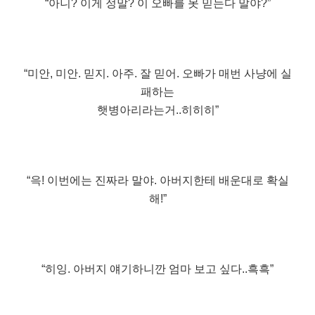
“아니? 이게 정말? 이 오빠를 못 믿는다 말야?”
“미안, 미안. 믿지. 아주. 잘 믿어. 오빠가 매번 사냥에 실
패하는
햇병아리라는거..히히히”
“윽! 이번에는 진짜라 말야. 아버지한테 배운대로 확실
해!”
“히잉. 아버지 얘기하니깐 엄마 보고 싶다..흑흑”