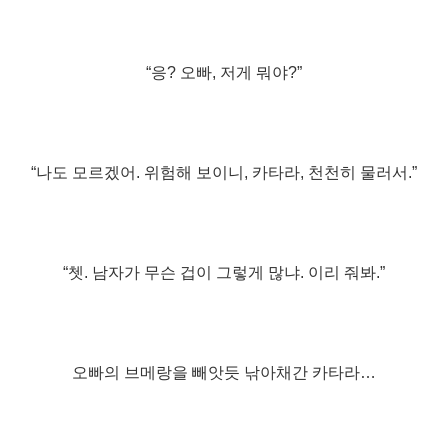
“응? 오빠, 저게 뭐야?”
“나도 모르겠어. 위험해 보이니, 카타라, 천천히 물러서.”
“쳇. 남자가 무슨 겁이 그렇게 많냐. 이리 줘봐.”
오빠의 브메랑을 빼앗듯 낚아채간 카타라…