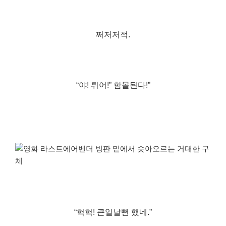
쩌저저적.
“야! 튀어!” 함몰된다!”
“헉헉! 큰일날뻔 했네.”