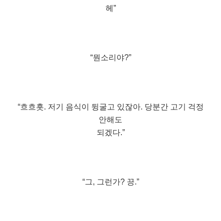
헤”
“뭔소리야?”
“흐흐흣. 저기 음식이 뒹굴고 있잖아. 당분간 고기 걱정
안해도
되겠다.”
“그, 그런가? 끙.”