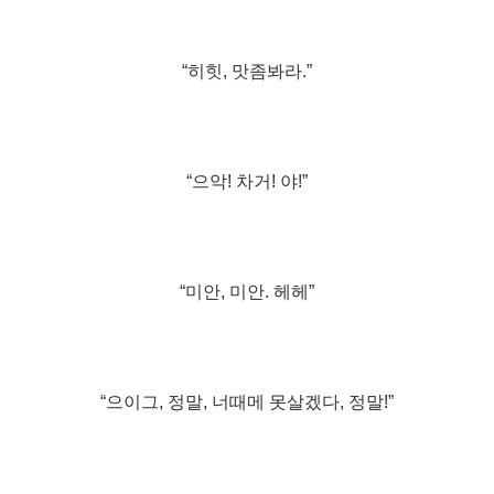
“히힛, 맛좀봐라.”
“으악! 차거! 야!”
“미안, 미안. 헤헤”
“으이그, 정말, 너때메 못살겠다, 정말!”