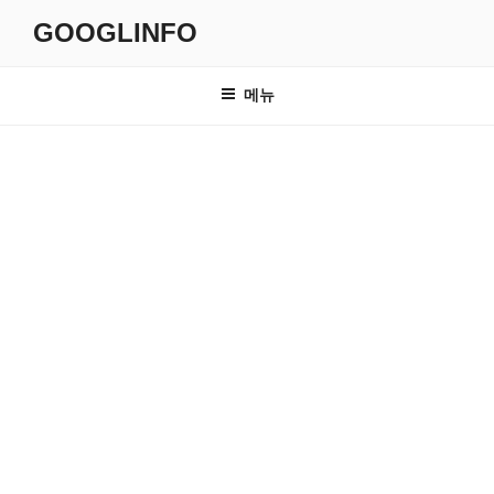
콘
GOOGLINFO
텐
츠
로
메뉴
바
로
가
기